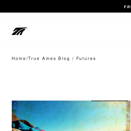
Skip
FR
to
content
Home
/
True Ames Blog
/
Futures