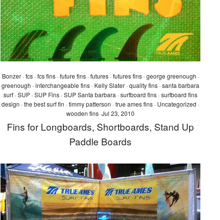
Bonzer
·
fcs
·
fcs fins
·
future fins
·
futures
·
futures fins
·
george greenough
·
greenough
·
interchangeable fins
·
Kelly Slater
·
quality fins
·
santa barbara
surf
·
SUP
·
SUP Fins
·
SUP Santa barbara
·
surfboard fins
·
surfboard fins
design
·
the best surf fin
·
timmy patterson
·
true ames fins
·
Uncategorized
·
wooden fins
·
Jul 23, 2010
Fins for Longboards, Shortboards, Stand Up
Paddle Boards