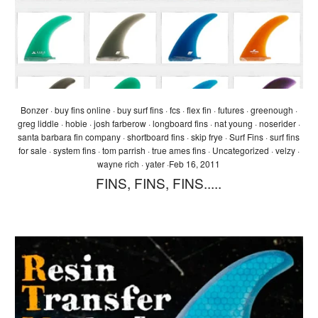
Bonzer
·
buy fins online
·
buy surf fins
·
fcs
·
flex fin
·
futures
·
greenough
·
greg liddle
·
hobie
·
josh farberow
·
longboard fins
·
nat young
·
noserider
·
santa barbara fin company
·
shortboard fins
·
skip frye
·
Surf Fins
·
surf fins
for sale
·
system fins
·
tom parrish
·
true ames fins
·
Uncategorized
·
velzy
·
wayne rich
·
yater
·
Feb 16, 2011
FINS, FINS, FINS.....