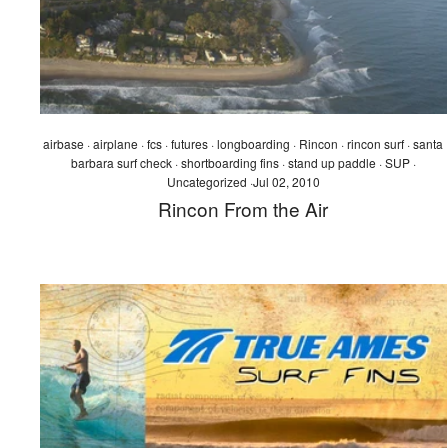
airbase
·
airplane
·
fcs
·
futures
·
longboarding
·
Rincon
·
rincon surf
·
santa
barbara surf check
·
shortboarding fins
·
stand up paddle
·
SUP
·
Uncategorized
·
Jul 02, 2010
Rincon From the Air