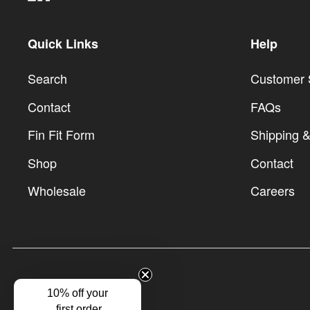
Quick Links
Help
Search
Customer 
Contact
FAQs
Fin Fit Form
Shipping &
Shop
Contact
Wholesale
Careers
10% off your
© 2026 True Ames
first order