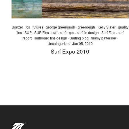
Bonzer
·
fcs
·
futures
·
george greenough
·
greenough
·
Kelly Slater
·
quality
fins
·
SUP
·
SUP Fins
·
surf
·
surf expo
·
surf fin design
·
Surf Fins
·
surf
report
·
surfboard fins design
·
Surfing blog
·
timmy patterson
·
Uncategorized
·
Jan 05, 2010
Surf Expo 2010