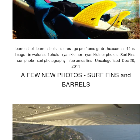
barrel shot
·
barrel shots
·
futures
·
go pro frame grab
·
hexcore surf fins
·
Image
·
in water surf photo
·
ryan kleiner
·
ryan kleiner photos
·
Surf Fins
·
surf photo
·
surf photography
·
true ames fins
·
Uncategorized
·
Dec 28,
2011
A FEW NEW PHOTOS - SURF FINS and
BARRELS