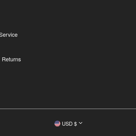
Service
 Returns
Currency
USD $