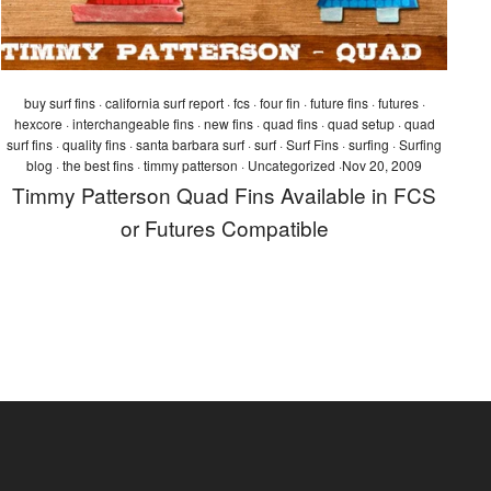
buy surf fins
·
california surf report
·
fcs
·
four fin
·
future fins
·
futures
·
hexcore
·
interchangeable fins
·
new fins
·
quad fins
·
quad setup
·
quad
surf fins
·
quality fins
·
santa barbara surf
·
surf
·
Surf Fins
·
surfing
·
Surfing
blog
·
the best fins
·
timmy patterson
·
Uncategorized
·
Nov 20, 2009
Timmy Patterson Quad Fins Available in FCS
or Futures Compatible