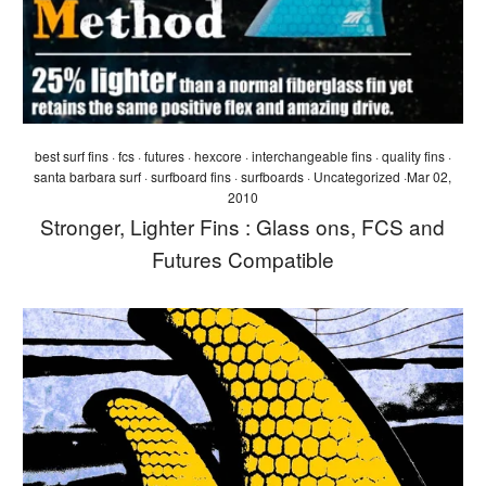
best surf fins
·
fcs
·
futures
·
hexcore
·
interchangeable fins
·
quality fins
·
santa barbara surf
·
surfboard fins
·
surfboards
·
Uncategorized
·
Mar 02,
2010
Stronger, Lighter Fins : Glass ons, FCS and
Futures Compatible