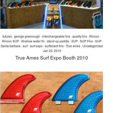
futures
·
george greenough
·
interchangeable fins
·
quality fins
·
Rincon
·
Rincon SUP
·
Shallow water fin
·
stand up paddle
·
SUP
·
SUP Fins
·
SUP
Santa barbara
·
surf
·
surf expo
·
surfboard fins
·
True ames
·
Uncategorized
·
Jan 22, 2010
True Ames Surf Expo Booth 2010