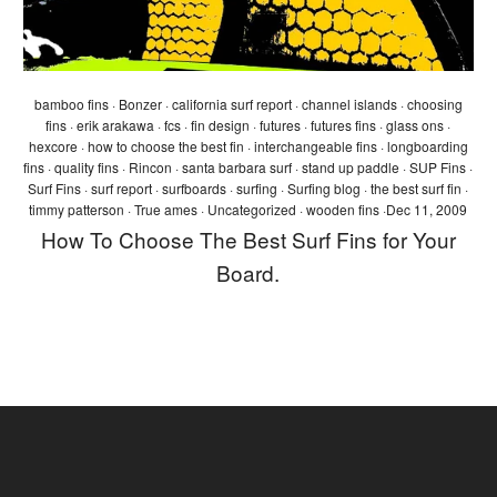
bamboo fins
·
Bonzer
·
california surf report
·
channel islands
·
choosing
fins
·
erik arakawa
·
fcs
·
fin design
·
futures
·
futures fins
·
glass ons
·
hexcore
·
how to choose the best fin
·
interchangeable fins
·
longboarding
fins
·
quality fins
·
Rincon
·
santa barbara surf
·
stand up paddle
·
SUP Fins
·
Surf Fins
·
surf report
·
surfboards
·
surfing
·
Surfing blog
·
the best surf fin
·
timmy patterson
·
True ames
·
Uncategorized
·
wooden fins
·
Dec 11, 2009
How To Choose The Best Surf Fins for Your
Board.