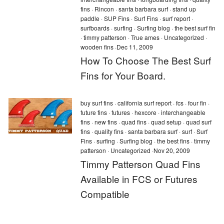
fins
·
Rincon
·
santa barbara surf
·
stand up
paddle
·
SUP Fins
·
Surf Fins
·
surf report
·
surfboards
·
surfing
·
Surfing blog
·
the best surf fin
·
timmy patterson
·
True ames
·
Uncategorized
·
wooden fins
·
Dec 11, 2009
How To Choose The Best Surf
Fins for Your Board.
buy surf fins
·
california surf report
·
fcs
·
four fin
·
future fins
·
futures
·
hexcore
·
interchangeable
fins
·
new fins
·
quad fins
·
quad setup
·
quad surf
fins
·
quality fins
·
santa barbara surf
·
surf
·
Surf
Fins
·
surfing
·
Surfing blog
·
the best fins
·
timmy
patterson
·
Uncategorized
·
Nov 20, 2009
Timmy Patterson Quad Fins
Available in FCS or Futures
Compatible