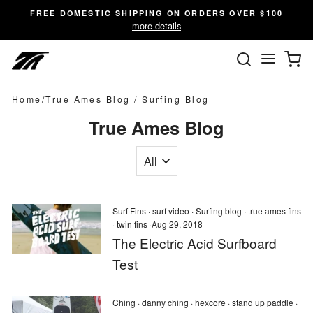
Skip
FREE DOMESTIC SHIPPING ON ORDERS OVER $100
to
more details
content
SEARC
C
Site n
Home
/
True Ames Blog
/
Surfing Blog
True Ames Blog
Surf Fins
·
surf video
·
Surfing blog
·
true ames fins
·
twin fins
·
Aug 29, 2018
The Electric Acid Surfboard
Test
Ching
·
danny ching
·
hexcore
·
stand up paddle
·