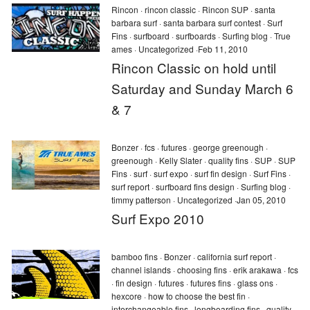
Rincon
·
rincon classic
·
Rincon SUP
·
santa
barbara surf
·
santa barbara surf contest
·
Surf
Fins
·
surfboard
·
surfboards
·
Surfing blog
·
True
ames
·
Uncategorized
·
Feb 11, 2010
Rincon Classic on hold until
Saturday and Sunday March 6
& 7
Bonzer
·
fcs
·
futures
·
george greenough
·
greenough
·
Kelly Slater
·
quality fins
·
SUP
·
SUP
Fins
·
surf
·
surf expo
·
surf fin design
·
Surf Fins
·
surf report
·
surfboard fins design
·
Surfing blog
·
timmy patterson
·
Uncategorized
·
Jan 05, 2010
Surf Expo 2010
bamboo fins
·
Bonzer
·
california surf report
·
channel islands
·
choosing fins
·
erik arakawa
·
fcs
·
fin design
·
futures
·
futures fins
·
glass ons
·
hexcore
·
how to choose the best fin
·
interchangeable fins
·
longboarding fins
·
quality