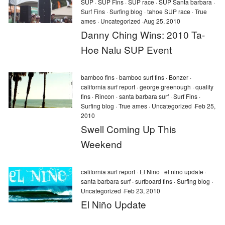
SUP
·
SUP Fins
·
SUP race
·
SUP Santa barbara
·
Surf Fins
·
Surfing blog
·
tahoe SUP race
·
True
ames
·
Uncategorized
·
Aug 25, 2010
Danny Ching Wins: 2010 Ta-
Hoe Nalu SUP Event
bamboo fins
·
bamboo surf fins
·
Bonzer
·
california surf report
·
george greenough
·
quality
fins
·
Rincon
·
santa barbara surf
·
Surf Fins
·
Surfing blog
·
True ames
·
Uncategorized
·
Feb 25,
2010
Swell Coming Up This
Weekend
california surf report
·
El Nino
·
el nino update
·
santa barbara surf
·
surfboard fins
·
Surfing blog
·
Uncategorized
·
Feb 23, 2010
El Niño Update